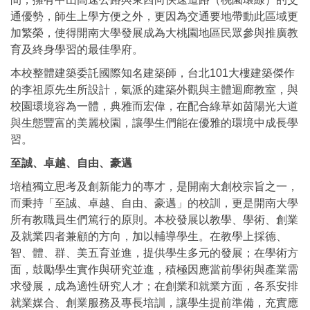
通優勢，師生上學方便之外，更因為交通要地帶動此區域更
加繁榮，使得開南大學發展成為大桃園地區民眾參與推廣教
育及終身學習的最佳學府。
本校整體建築委託國際知名建築師，台北101大樓建築傑作
的李祖原先生所設計，氣派的建築外觀與主體迴廊教室，與
校園環境容為一體，典雅而宏偉，在配合綠草如茵陽光大道
與生態豐富的美麗校園，讓學生們能在優雅的環境中成長學
習。
至誠、卓越、自由、豪邁
培植獨立思考及創新能力的專才，是開南大創校宗旨之一，
而秉持「至誠、卓越、自由、豪邁」的校訓，更是開南大學
所有教職員生們篤行的原則。本校發展以教學、學術、創業
及就業四者兼顧的方向，加以輔導學生。在教學上採德、
智、體、群、美五育並進，提供學生多元的發展；在學術方
面，鼓勵學生實作與研究並進，積極因應當前學術與產業需
求發展，成為適性研究人才；在創業和就業方面，各系安排
就業媒合、創業服務及專長培訓，讓學生提前準備，充實應