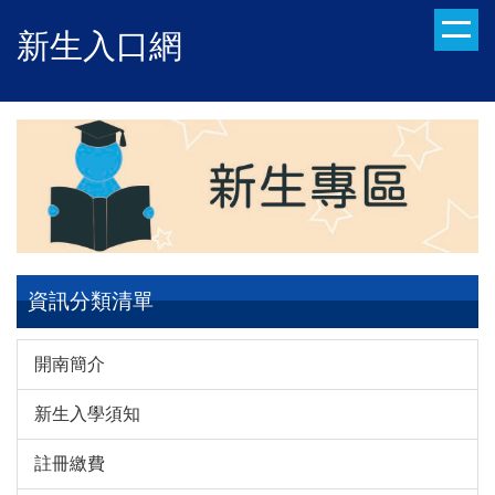
跳
新生入口網
到
主
要
內
容
區
資訊分類清單
開南簡介
新生入學須知
註冊繳費