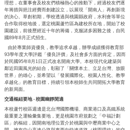
理想，在董事會及校友們積極熱心的推動下，經過校友們逐
年籌措與挹注經費而創建設立，以展現「開南人」再創新境
的決心。草創初期，學校透過與桃園縣政府，水利會等單位
合作取得校地後，選定桃園蘆竹區為建校所在地，開始了校
園建設，前後歷經近十年的籌備，克服諸多困難之後，自民
國89年8月正式招生。
由於專業師資優良，教學追求卓越，辦學成績獲得教育部
93學年度大學評鑑「優良評價」及社會多方面的肯定，因而
於民國95年8月1日正式改名開南大學。本校現代化建築與
鄰近田園風光的結合，彰顯了「關懷本土、立足台灣、放眼
世界」的雄心，並希望以「發展國際化、校園人性化、教學
卓越化」的教育目標，持續引領本校師生共同開拓大學教育
的新局面。
交通樞紐要地 ‧ 校園幽靜閒適
本校蘆竹校區週邊是北台灣國際機場、商業港口及高鐵系統
最重要之運輸彙集要地，更是桃園市府規劃之「中福計劃
區」的樞紐，因開南地理位置介於桃園與中壢商業中心之
間，擁有中山高速公路與東西向快速道路（桃園環線）的交